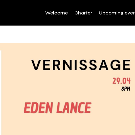
Welcome
Charter
Upcoming even