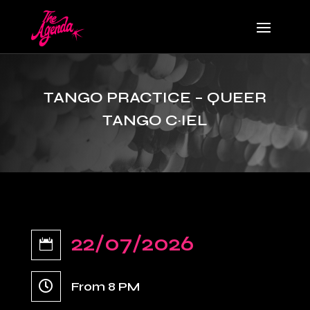
TANGO PRACTICE – QUEER
TANGO C·IEL
22/07/2026


From 8 PM