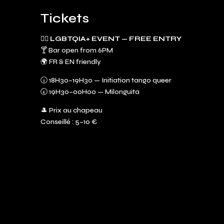
Tickets
🏳️‍🌈 LGBTQIA+ EVENT — FREE ENTRY
🍸 Bar open from 6PM
🌍 FR & EN friendly
🕡 18H30–19H30 — Initiation tango queer
🕢 19H30–00H00 — Milonguita
🎩 Prix au chapeau
Conseillé : 5–10 €